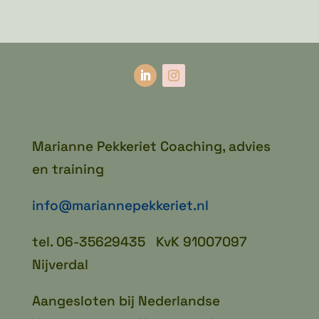
Marianne Pekkeriet Coaching, advies
en training
info@mariannepekkeriet.nl
tel. 06-35629435 KvK 91007097
Nijverdal
Aangesloten bij Nederlandse