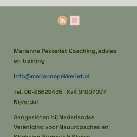
Marianne Pekkeriet Coaching, advies
en training
info@mariannepekkeriet.nl
tel. 06-35629435 KvK 91007097
Nijverdal
Aangesloten bij Nederlandse
Vereniging voor Nauurcoaches en
Stichting Burnout & Stress